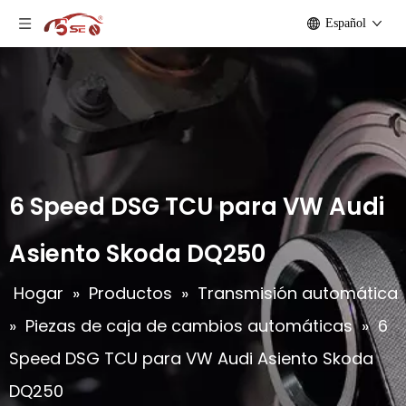
Español
6 Speed ​​DSG TCU para VW Audi
Asiento Skoda DQ250
Hogar
»
Productos
»
Transmisión automática
»
Piezas de caja de cambios automáticas
»
6
Speed ​​DSG TCU para VW Audi Asiento Skoda
DQ250