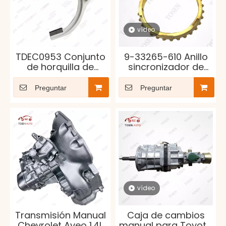
vídeo
TDEC0953 Conjunto
9-33265-610 Anillo
de horquilla de
sincronizador de
cambio de
caja de cambios
transmisión para
para ISUZU 4JA1
Preguntar
Preguntar
TR4050
vídeo
Transmisión Manual
Caja de cambios
Chevrolet Aveo 1.4L
manual para Toyota