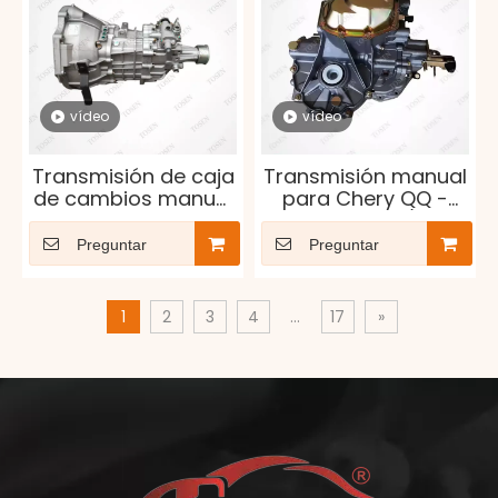
vídeo
vídeo
Transmisión de caja
Transmisión manual
de cambios manual
para Chery QQ -
de alta calidad para
Modelos 372/472
Chevrolet N300 N200
Preguntar
Preguntar
1.2L
1
2
3
4
...
17
»