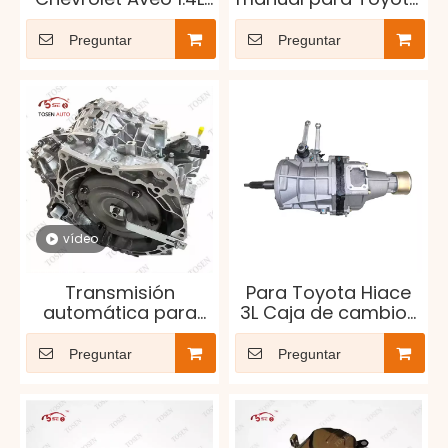
1.6L
Hilux 4x2: duradera y
confiable
Preguntar
Preguntar
vídeo
Transmisión
Para Toyota Hiace
automática para
3L Caja de cambios
Dodge, Mitsubishi,
de transmisión OEM
Nissan - JF011E
33030-OW641
Preguntar
Preguntar