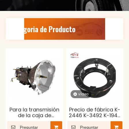
Categoria de Producto
vídeo
Para la transmisión
Precio de fábrica K-
de la caja de
2446 K-3492 K-1946
cambios del camión
A-5876 Transmisión
Isuzu 4JA1 parte OEM
de camión Piezas de
Preguntar
Preguntar