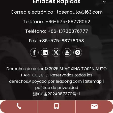
Enlaces Rápidos
Correo electrónico :
tosenauto@163.com
Teléfono: +86-575-88778052
Teléfono: +86-13735376777
Fax: +86-575-88778053
Derechos de autor ©
2026
SHAOXING TOSEN AUTO
PART CO., LTD. Reservados todos los
derechos.Apoyado por
leadong.com
|
Sitemap
|
política de privacidad
浙ICP备2024087370号-1
tosenauto@163.com
+86-575-88778052
+86-13735376777