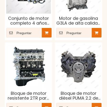
Conjunto de motor
Motor de gasolina
completo 4 años
G3LA de alta calidad
Toyota Hiace Hilux
de bloque largo
desnudo completo
Preguntar
Preguntar
Newpars para
Hyundai Kia
Bloque de motor
Bloque de motor
resistente 2TR para
diésel PUMA 2.2 de
OEM resistente a la
grado industrial