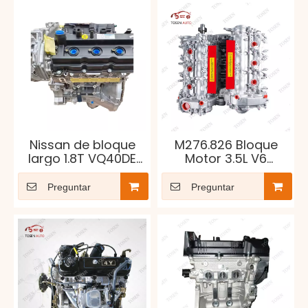
Nissan de bloque
M276.826 Bloque
largo 1.8T VQ40DE
Motor 3.5L V6
con
Mercedes Clase E
turbocompresor e
Preguntar
Preguntar
intercooler