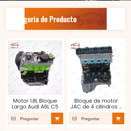
Categoria de Producto
Motor 1.8L Bloque
Bloque de motor
Largo Audi A6L C5
JAC de 4 cilindros y
2,0 L de alta
compresión
Preguntar
Preguntar