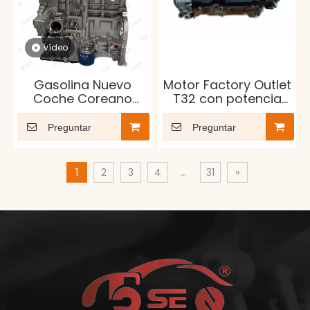
vídeo
Gasolina Nuevo
Motor Factory Outlet
Coche Coreano
T32 con potencia
Motor Desnudo Para
confiable y
Hyundai Kia
eficiencia de
Preguntar
Preguntar
combustible
1
2
3
4
...
31
»