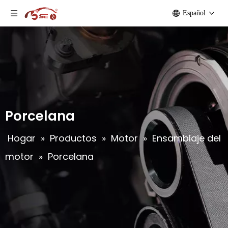
Español
Porcelana
Hogar
»
Productos
»
Motor
»
Ensamblaje del
motor
»
Porcelana