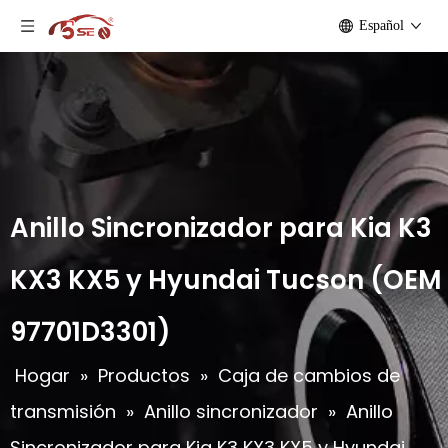
Español
Anillo Sincronizador para Kia K3
KX3 KX5 y Hyundai Tucson (OEM
97701D3301)
Hogar
»
Productos
»
Caja de cambios de
transmisión
»
Anillo sincronizador
»
Anillo
Sincronizador para Kia K3 KX3 KX5 y Hyundai