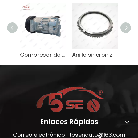
Compresor de A/C para Audi C7 2.5 DCP02031 4F0260805AR/AL
Anillo sincronizador de transmisión Premium 97701-4T000 apto para Kia Sportage 2.0L y Hyundai Tucson
Enlaces Rápidos
Correo electrónico :
tosenauto@163.com