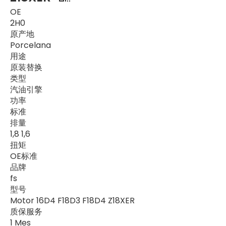
OE
2H0
原产地
Porcelana
用途
原装替换
类型
汽油引擎
功率
标准
排量
1,8 1,6
扭矩
OE标准
品牌
fs
型号
Motor 16D4 F18D3 F18D4 Z18XER
质保服务
1 Mes