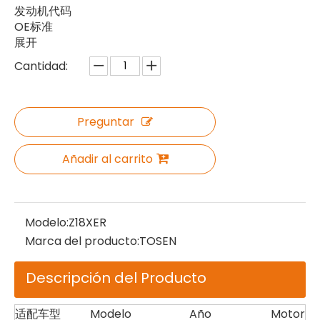
发动机代码
OE标准
展开
Cantidad:
Preguntar
Añadir al carrito
Modelo:
Z18XER
Marca del producto:
TOSEN
Descripción del Producto
适配车型
Modelo
Año
Motor