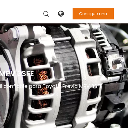
Consigue una
cotización
 MPV 3SFE
 confiable para Toyota Previa MPV 3SFE