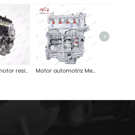
Bloque de motor resistente para BMW X4 G02 B48B20A 2.0L
Motor automotriz Mercedes Benz GLK200 Mantenimiento del motor