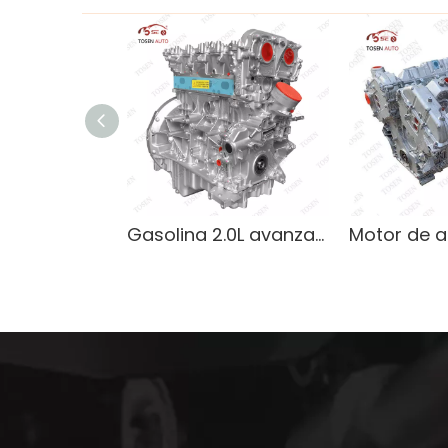
Gasolina 2.0L avanzada -C200 C260 E260 Engemento para Mercedes-Benz C-Class