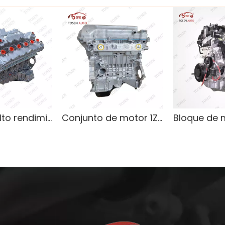
Motor de alto rendimiento para BMW N74B60 V12
Conjunto de motor 1ZZ 1.8L, gasolina, para Toyota Corolla - Listo para instalar