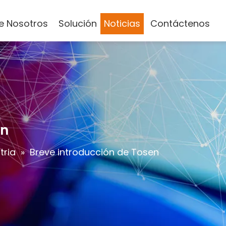
e Nosotros
Solución
Noticias
Contáctenos
en
tria
»
Breve introducción de Tosen