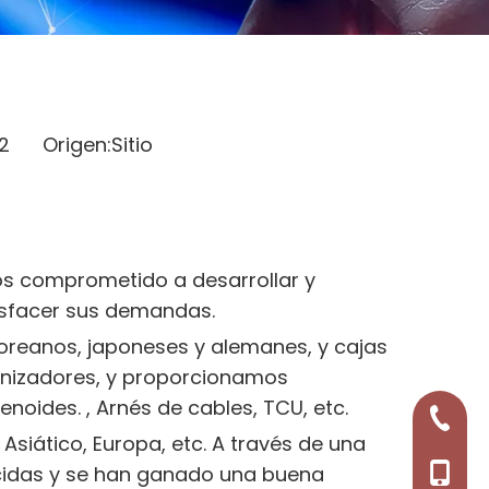
-22 Origen:
Sitio
os comprometido a desarrollar y
tisfacer sus demandas.
oreanos, japoneses y alemanes, y cajas
ronizadores, y proporcionamos
noides. , Arnés de cables, TCU, etc.
+86-57
siático, Europa, etc. A través de una
cidas y se han ganado una buena
+86-13