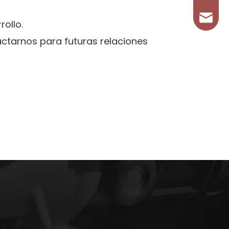
tosena
ollo.
actarnos para futuras relaciones