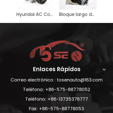
Hyundai AC Compresor 97701-2C100 - Compatible con los modelos Getz, Sonata, Tucson
Bloque largo de motor 3L de alta calidad para Toyota Hiace, rendimiento confiable
Enlaces Rápidos
Correo electrónico :
tosenauto@163.com
Teléfono: +86-575-88778052
Teléfono: +86-13735376777
Fax: +86-575-88778053