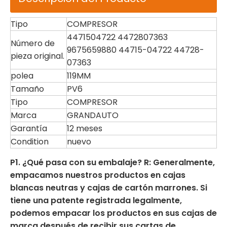
Tipo
COMPRESOR
4471504722 4472807363
Número de
9675659880 44715-04722 44728-
pieza original.
07363
polea
119MM
Tamaño
PV6
Tipo
COMPRESOR
Marca
GRANDAUTO
Garantía
12 meses
Condition
nuevo
P1. ¿Qué pasa con su embalaje? R: Generalmente,
empacamos nuestros productos en cajas
blancas neutras y cajas de cartón marrones. Si
tiene una patente registrada legalmente,
podemos empacar los productos en sus cajas de
marca después de recibir sus cartas de