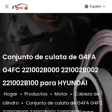
Español
Conjunto de culata de G4FA
G4FC 221002B000 221002B002
221002B100 para HYUNDAI
Hogar
»
Productos
»
Motor
»
Cabeza de
cilindro
»
Conjunto de culata de G4FA G4FC
221002B000 221002B002 221002B100 para