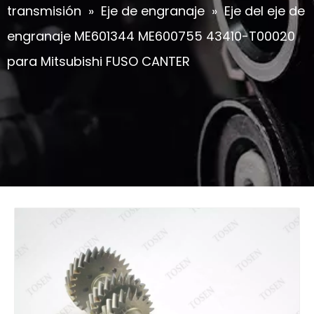
transmisión
»
Eje de engranaje
»
Eje del eje de
engranaje ME601344 ME600755 43410-T00020
para Mitsubishi FUSO CANTER