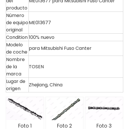
del
ME013677 para Mitsubishi Fuso Canter
producto
Número
de equipo
ME013677
original
Condition
100% nuevo
Modelo
para Mitsubishi Fuso Canter
de coche
Nombre
de la
TOSEN
marca
Lugar de
Zhejiang, China
origen
Foto 1
Foto 2
Foto 3