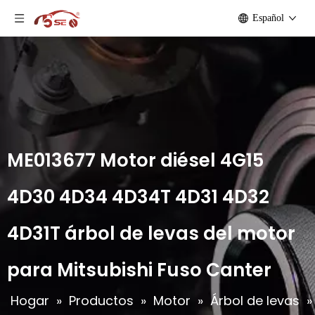
Español
ME013677 Motor diésel 4G15
4D30 4D34 4D34T 4D31 4D32
4D31T árbol de levas del motor
para Mitsubishi Fuso Canter
Hogar
»
Productos
»
Motor
»
Árbol de levas
»