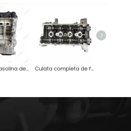
Motor de gasolina de 1,6 litros de alto rendimiento para autos Hyundai
Culata completa de fabricación de motores K4M para Renault