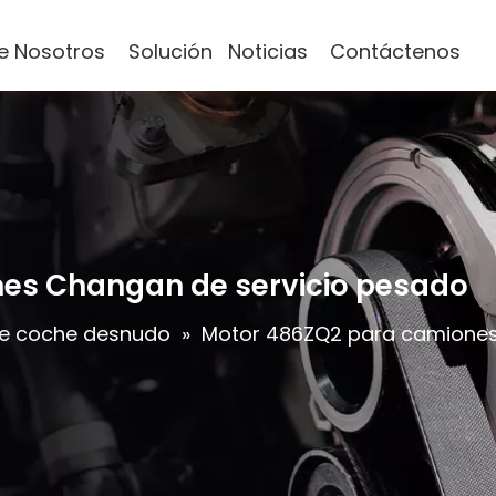
e Nosotros
Solución
Noticias
Contáctenos
es Changan de servicio pesado
e coche desnudo
»
Motor 486ZQ2 para camiones