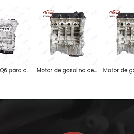
Motor 4A18Q6 para accesorios Wuling SUVS Bingo 2024
Motor de gasolina de 1,6 litros de alto rendimiento para autos Hyundai