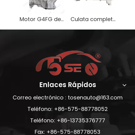
Motor G4FG de gasolina 2.0L avanzado para sedanes Hyundai
Culata completa de fabricación de motores K4M para Renault
Enlaces Rápidos
Correo electrónico :
tosenauto@163.com
Teléfono: +86-575-88778052
Teléfono: +86-13735376777
Fax: +86-575-88778053