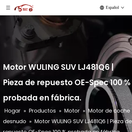
Español
Motor WULING SUV LJ481Q6 |
Pieza de repuesto OE-Spec 100 %
probada en fábrica.
Hogar
»
Productos
»
Motor
»
Motor de coche
desnudo
»
Motor WULING SUV LJ481Q6 | Pieza de
repuesto OE-Spec 100 % probada en fábrica.