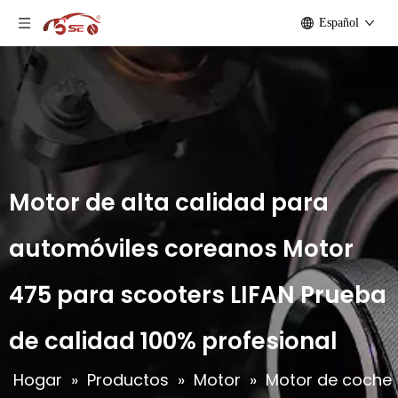
Español
Motor de alta calidad para
automóviles coreanos Motor
475 para scooters LIFAN Prueba
de calidad 100% profesional
Hogar
»
Productos
»
Motor
»
Motor de coche