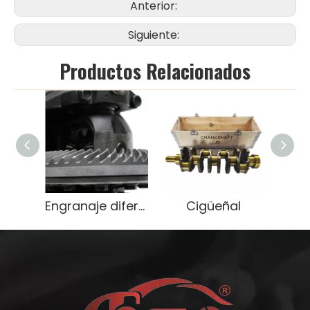
Anterior:
Siguiente:
Productos Relacionados
Engranaje diferencial de servicio pesado OEM 9071666
Cigüeñal
C