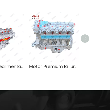
Motor sobrealimentado para soluciones de motor BMW N63 Twinturbo V8
Motor Premium BiTurbo V8 M278.932 Compatible con modelos Mercedes-Benz SUV