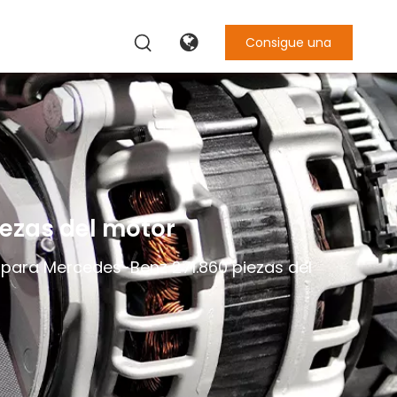
Consigue una
cotización
ezas del motor
 para Mercedes-Benz 271.860 piezas del