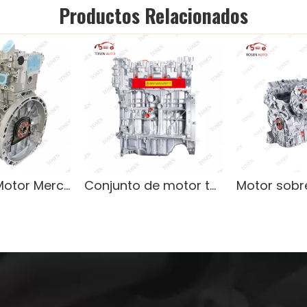
Productos Relacionados
M274.920 Motor Mercedes-Benz de 4 cilindros, alto rendimiento
Conjunto de motor turbo mejorado M270, serie Performance para Mercedes