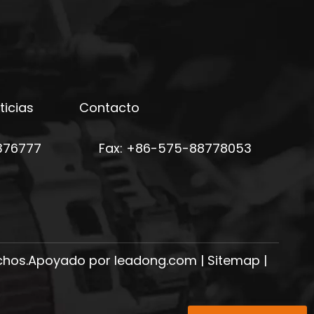
ticias
Contacto
376777
Fax: +86-575-88778053
echos.Apoyado por
leadong.com
|
Sitemap
|