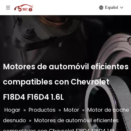
Español
Motores de automóvil eficientes
compatibles con Chevrolet
F18D4 F16D4 1.6L
Hogar
»
Productos
»
Motor
»
Motor de coche
desnudo
»
Motores de automóvil eficientes
compatibles con Chevrolet F18D4 F16D4 1.6L