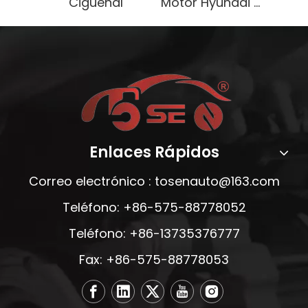
Cigüeñal
Motor Hyundai G4FJ de alto rendimiento en venta eficiente confiable
Enlaces Rápidos
Correo electrónico :
tosenauto@163.com
Teléfono: +86-575-88778052
Teléfono: +86-13735376777
Fax: +86-575-88778053