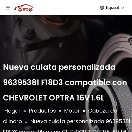
Español
Nueva culata personalizada
96395381 F18D3 compatible con
CHEVROLET OPTRA 16V 1.6L
Hogar
»
Productos
»
Motor
»
Cabeza de
cilindro
»
Nueva culata personalizada 96395381
F18D3 compatible con CHEVROLET OPTRA 16V 1.6L