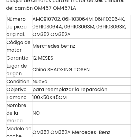
bloque de cilindros para el motor de seis cilindros
del camión OM457 OM457LA
Número
AMC910702, 06H103064M, 06H103064K,
de pieza
06H103064A, 06H103063M, 06H103063K,
original.
OM352 OM352A
Código de
Merc-edes be-nz
motor
Garantía
12 MESES
Lugar de
China SHAOXING TOSEN
origen
Condition
Nuevo
Objetivo
para reemplazar la reparación
Tamaño
100X50X45CM
Nombre
de la
NO
marca
Modelo de
OM352 OM352A Mercedes-Benz
coche