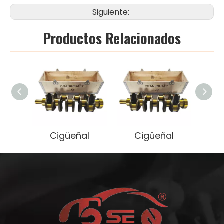
Siguiente:
Productos Relacionados
Cigüeñal
Cigüeñal
C