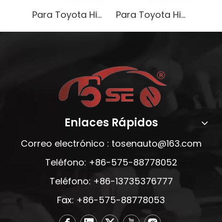
Para Toyota Hiace 3L Caja de cambios de transmisión OEM 33030-OW641
Para Toyota Hiace 3L Caja de cambios de transmisión OEM 33030-OW641
Enlaces Rápidos
Correo electrónico :
tosenauto@163.com
Teléfono: +86-575-88778052
Teléfono: +86-13735376777
Fax: +86-575-88778053