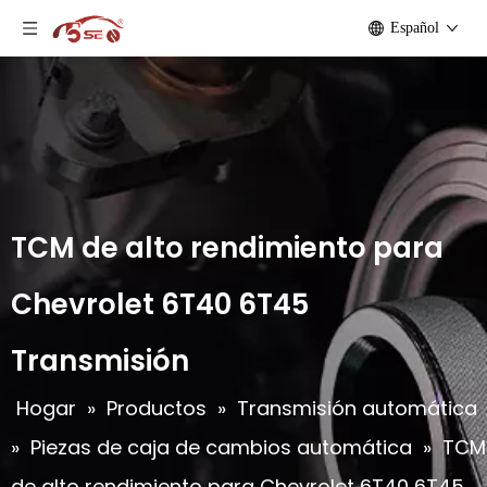
Español
TCM de alto rendimiento para
Chevrolet 6T40 6T45
Transmisión
Hogar
»
Productos
»
Transmisión automática
»
Piezas de caja de cambios automática
»
TCM
de alto rendimiento para Chevrolet 6T40 6T45