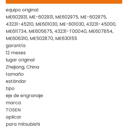
equipo original
ME602931, ME-602931, ME602975, ME-602975,
43231-45210, ME601030, ME-601030, 43231-45000,
ME611734, ME605675, 43231-T00040, ME607854,
ME606310, ME502870, ME630155
garantía
12 meses
lugar original
Zhejiang, China
tamaño
estándar
tipo
eje de engranaje
marca
TOSEN
aplicar
para mitsubishi