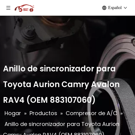
Español
Anillo de sincronizador para
Toyota Aurion Camry Avalon
RAV4 (OEM 883107060)
Hogar
»
Productos
»
Compresor de A/C
»
Anillo de sincronizador para Toyota Aurion
Camry Avalon RAV4 (OEM 883107060)