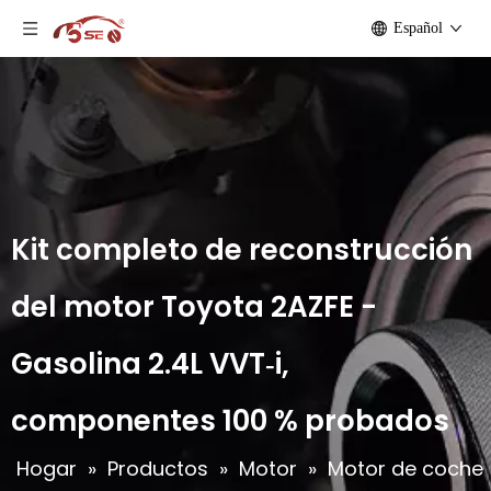
Español
Kit completo de reconstrucción
del motor Toyota 2AZFE -
Gasolina 2.4L VVT‑i,
componentes 100 % probados
Hogar
»
Productos
»
Motor
»
Motor de coche