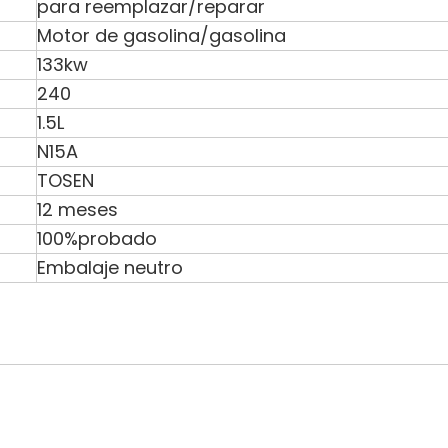
para reemplazar/reparar
Motor de gasolina/gasolina
133kw
240
1.5L
N15A
TOSEN
12 meses
100%probado
Embalaje neutro