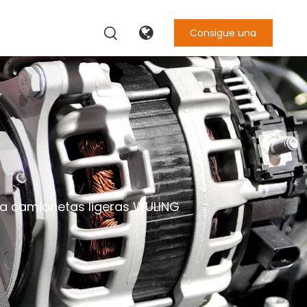
Consigue una
cotización
a camionetas ligeras WULING