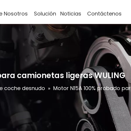
e Nosotros
Solución
Noticias
Contáctenos
para camionetas ligeras WULING
e coche desnudo
»
Motor N15A 100% probado par