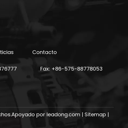
ticias
Contacto
376777
Fax: +86-575-88778053
echos.Apoyado por
leadong.com
|
Sitemap
|