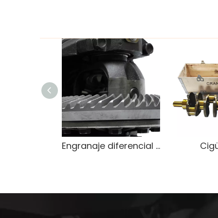
Engranaje diferencial de servicio pesado OEM 9071666
Cig