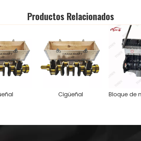
Productos Relacionados
üeñal
Cigüeñal