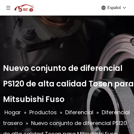
Español
Nuevo conjunto de diferencial
PS120 de alta calidad Tosen para
Mitsubishi Fuso
Hogar
»
Productos
»
Diferencial
»
Diferencial
trasero
»
Nuevo conjunto de diferencial PS120
de alta calidad Tosen para Mitsubishi Fuso