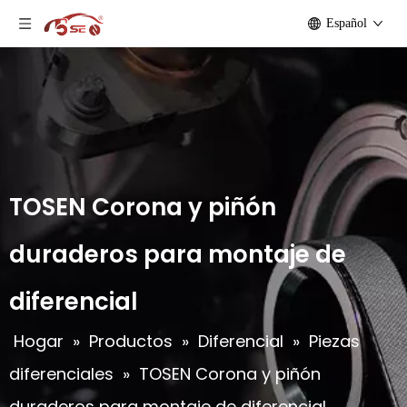
Español
TOSEN Corona y piñón
duraderos para montaje de
diferencial
Hogar
»
Productos
»
Diferencial
»
Piezas
diferenciales
»
TOSEN Corona y piñón
duraderos para montaje de diferencial