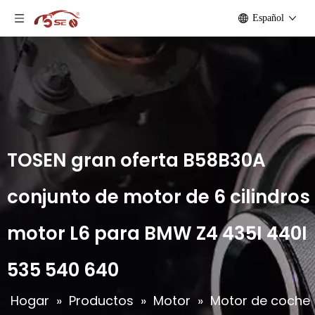
Español
TOSEN gran oferta B58B30A
conjunto de motor de 6 cilindros
motor L6 para BMW Z4 435I 440I
535 540 640
Hogar
»
Productos
»
Motor
»
Motor de coche