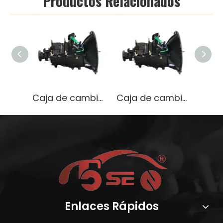
Productos Relacionados
Caja de cambios OEM 33030-0L010 para camión NPR | Transmisión de servicio pesado 100% probada en fábrica
Caja de cambios OEM 33030-0L010 para camión NPR | Transmisión de servicio pesado 100% probada en fábrica
Enlaces Rápidos