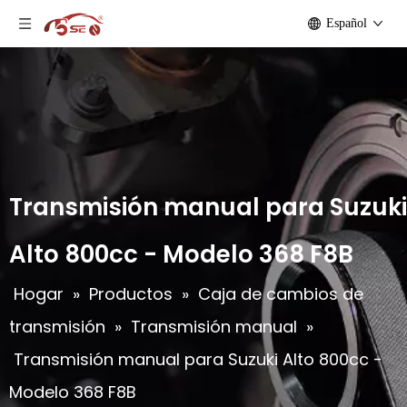
Español
Transmisión manual para Suzuki
Alto 800cc - Modelo 368 F8B
Hogar
»
Productos
»
Caja de cambios de
transmisión
»
Transmisión manual
»
Transmisión manual para Suzuki Alto 800cc -
Modelo 368 F8B