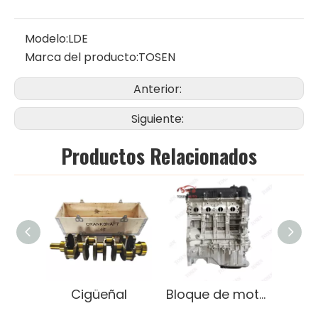
Modelo:
LDE
Marca del producto:
TOSEN
Anterior:
Siguiente:
Productos Relacionados
Cigüeñal
Bloque de motor G4FA de alto rendimiento para Hyundai Elantra 1.6L Gasoline Lightweight OEM
C