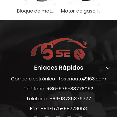
Bloque de motor G4FA de alto rendimiento para Hyundai Elantra 1.6L Gasoline Lightweight OEM
Motor de gasolina de 1,6 litros de alto rendimiento para autos Hyundai
Enlaces Rápidos
Correo electrónico :
tosenauto@163.com
Teléfono: +86-575-88778052
Teléfono: +86-13735376777
Fax: +86-575-88778053