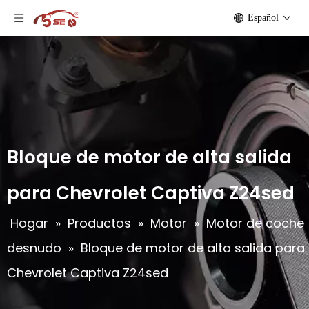
Español
Bloque de motor de alta salida
para Chevrolet Captiva Z24sed
Hogar
»
Productos
»
Motor
»
Motor de coche
desnudo
»
Bloque de motor de alta salida para
Chevrolet Captiva Z24sed